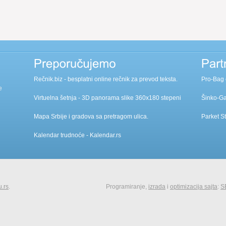
Rečnik.biz
- besplatni online rečnik za prevod teksta.
Pro-Bag
e
Virtuelna šetnja
- 3D panorama slike 360x180 stepeni
Šinko-G
Mapa Srbije
i gradova sa pretragom ulica.
Parket S
Kalendar trudnoće
- Kalendar.rs
u.rs
.
Programiranje,
izrada
i
optimizacija sajta
:
S