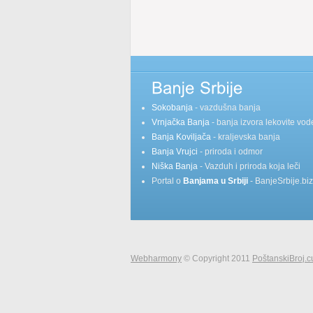
Sokobanja
- vazdušna banja
Vrnjačka Banja
- banja izvora lekovite vod
Banja Koviljača
- kraljevska banja
Banja Vrujci
- priroda i odmor
Niška Banja
- Vazduh i priroda koja leči
Portal o
Banjama u Srbiji
- BanjeSrbije.biz
Webharmony
© Copyright 2011
PoštanskiBroj.c