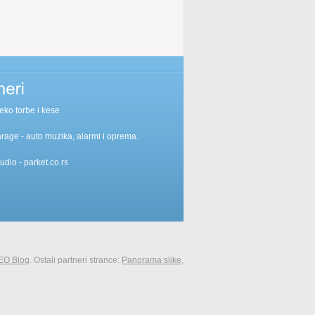
eko torbe i kese
arage
- auto muzika, alarmi i oprema.
tudio
- parket.co.rs
EO Blog
. Ostali partneri strance:
Panorama slike
,