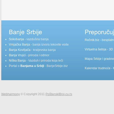
Sokobanja
- vazdušna banja
Rečnik.biz
- besplatn
Vrnjačka Banja
- banja izvora lekovite vode
Virtuelna šetnja
- 3D 
Banja Koviljača
- kraljevska banja
Banja Vrujci
- priroda i odmor
Mapa Srbije
i gradov
Niška Banja
- Vazduh i priroda koja leči
Portal o
Banjama u Srbiji
- BanjeSrbije.biz
Kalendar trudnoće
- 
Webharmony
© Copyright 2011
PoštanskiBroj.cu.rs
.