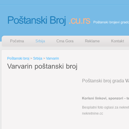
Početna
Srbija
Crna Gora
Reklame
Kontakt
Poštanski broj
>
Srbija
>
Varvarin
Poštanski broj grada
V
Besplatni foto oglasi za nekre
nekretnine.cc